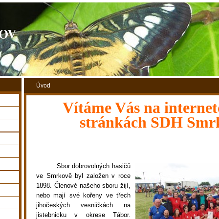
OV
Úvod
Vítáme Vás na interne
stránkách SDH Smr
Sbor dobrovolných hasičů
ve Smrkově byl založen v roce
1898. Členové našeho sboru žijí,
nebo mají své kořeny ve třech
jihočeských vesničkách na
jistebnicku v okrese Tábor.