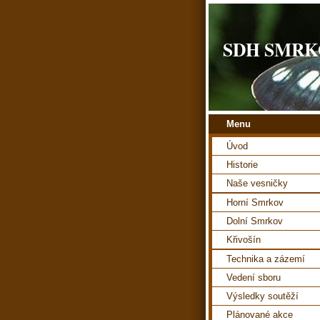
SDH SMRK
Menu
Úvod
Historie
Naše vesničky
Horní Smrkov
Dolní Smrkov
Křivošín
Technika a zázemí
Vedení sboru
Výsledky soutěží
Plánované akce