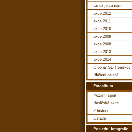
Co už je za námi
akce 2012
akce 2011
akce 2010
akce 2009
akce 2008
akce 2013
akce 2014
O pohár SDH Smrkov
Hlášení pálení
Fotoalbum
Požární sport
Hasičské akce
Z historie
Ostatní
Poslední fotografie