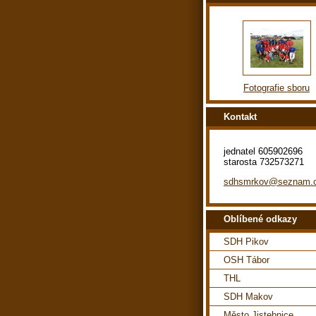
Fotografie sboru
Kontakt
jednatel 605902696
starosta 732573271
sdhsmrkov@seznam.
Oblíbené odkazy
SDH Pikov
OSH Tábor
THL
SDH Makov
Město Jistebnice