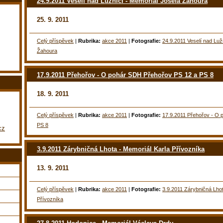
24.9.2011 Veselí nad Lužnicí - Memoriál Josefa Žahoura
25. 9. 2011
Celý příspěvek
|
Rubrika:
akce 2011
|
Fotografie:
24.9.2011 Veselí nad Luž
Žahoura
17.9.2011 Přehořov - O pohár SDH Přehořov PS 12 a PS 8
18. 9. 2011
Celý příspěvek
|
Rubrika:
akce 2011
|
Fotografie:
17.9.2011 Přehořov - O
PS 8
cz
3.9.2011 Zárybničná Lhota - Memoriál Karla Přívozníka
13. 9. 2011
Celý příspěvek
|
Rubrika:
akce 2011
|
Fotografie:
3.9.2011 Zárybničná Lhot
Přívozníka