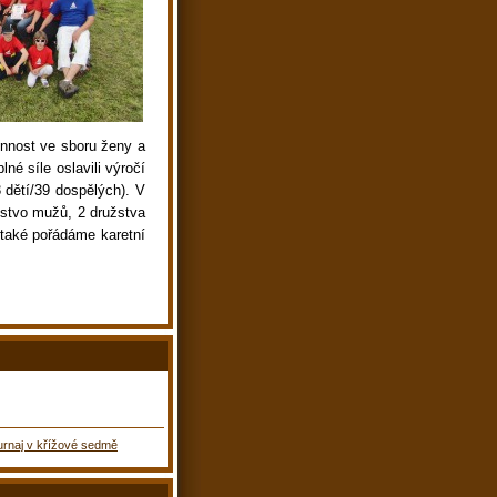
činnost ve sboru ženy a
né síle oslavili výročí
 dětí/39 dospělých). V
žstvo mužů, 2 družstva
 také pořádáme karetní
turnaj v křížové sedmě