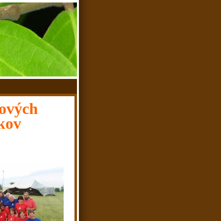
tových
kov