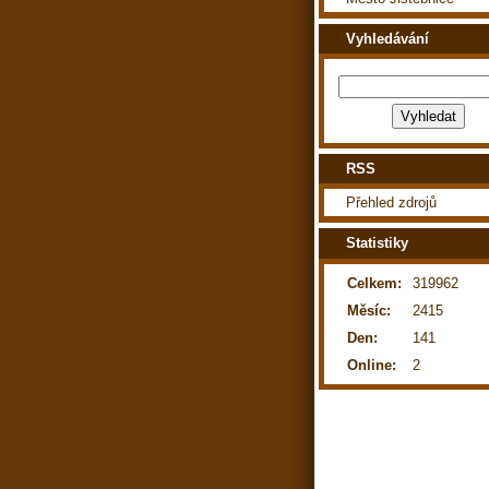
Vyhledávání
RSS
Přehled zdrojů
Statistiky
Celkem:
319962
Měsíc:
2415
Den:
141
Online:
2