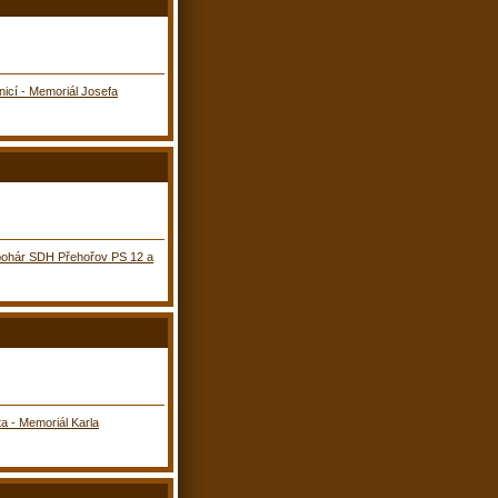
nicí - Memoriál Josefa
 pohár SDH Přehořov PS 12 a
a - Memoriál Karla