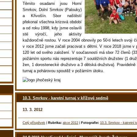
Těmito osadami jsou Horní
Smrkov, Dolní Smrkov (Palouky)
a Křivošín. Sbor naštěstí
překonal všechna krizová období
a od roku 1998, kdy jsme oslavili
sté výročí, jeho aktivity
každoročně rostou. V roce 2004 obnovily po 50-ti letech svoji 
v roce 2012 jsme začali pracovat s dětmi. V roce 2018 jsme v pl
120 let od svého založení. V současnosti má sbor 72 členů (33
požárním sportu nás reprezentuje 7 soutěžních družstev (1 dru
žen, 1 dorostenecké družstvo a 3 dětská družstva). Pravidelně
turnaj a pohárovou spoutěž v požárním útoku.
10.3. Smrkov - karetní turnaj v křížové sedmě
13. 3. 2012
Celý příspěvek
|
Rubrika:
akce 2012
|
Fotografie:
10.3. Smrkov - katretní 