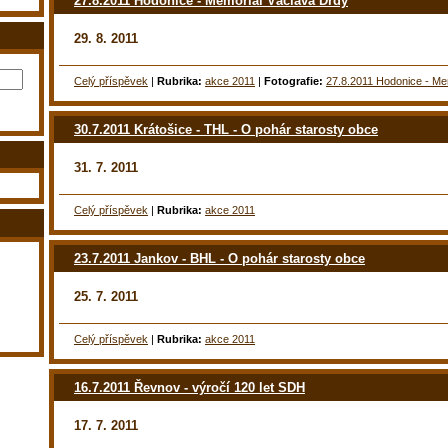
27.8.2011 Hodonice - Memoriál Václava Drdy
29. 8. 2011
Celý příspěvek
|
Rubrika:
akce 2011
|
Fotografie:
27.8.2011 Hodonice - Me
30.7.2011 Krátošice - THL - O pohár starosty obce
31. 7. 2011
Celý příspěvek
|
Rubrika:
akce 2011
23.7.2011 Jankov - BHL - O pohár starosty obce
25. 7. 2011
Celý příspěvek
|
Rubrika:
akce 2011
16.7.2011 Řevnov - výročí 120 let SDH
17. 7. 2011